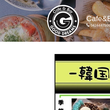
Cafe&
042444750