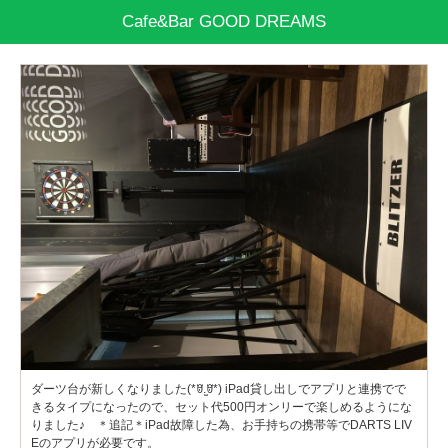
Cafe&Bar GOOD DREAMS
ダーツ台が新しくなりました(*ꆤ.̫ꆤ*) iPad貸し出しでアプリと連携でで
きるタイプになったので、セット代500円オンリーで楽しめるようにな
りました♪ ＊追記＊iPad故障した為、お手持ちの携帯等でDARTS LIV
Eのアプリが必要です。